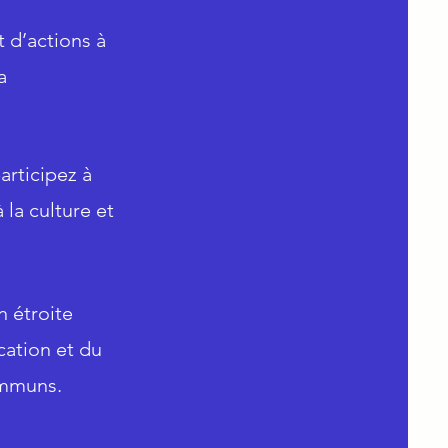
 d’actions à
a
articipez à
 la culture et
n étroite
cation et du
ommuns.