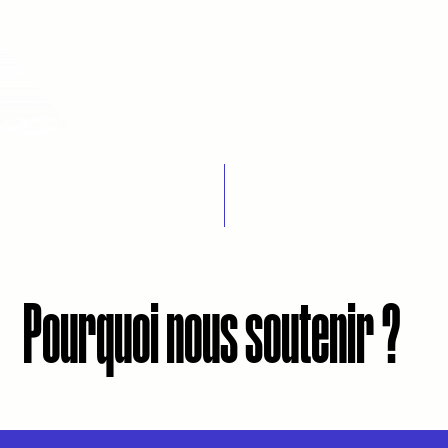
Théâtre du Bout du Monde
Our youth workshops
Cultural activities
Pourquoi nous soutenir ?