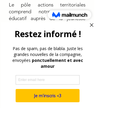
Le pôle actions territoriales
comprend notre engagement
éducatif auprès de la jeunesse
nanterrienne ainsi que notre
investissement au sein du maillage
culturel local dans des projets à la
croisée de différents publics
(intergénérationnel,
international...).
Le pôle création, production et
diffusion, instauré dans une logique
de compagnonnage, accompagne
de jeunes comédiennes et
comédiens en voie de
professionnalisation.
Enfin, dans le cadre de notre pôle
formation nous contribuons à la
formation des futurs professionnels