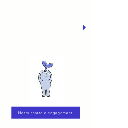
Convaincue que le bien-être social
des jeunes va de pair avec un
environnement sain et durable,
notre compagnie a choisi de
s’engager à leurs côtés et de faire
de leur pratique du théâtre un
espace d’appropriation des enjeux
écologiques
Notre charte d'engagement