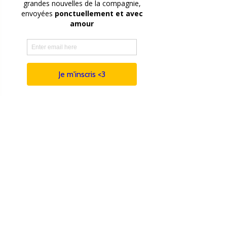
M'inscrire au stage
COMPAGNIE THEATRE DU BOUT DU
MONDE
01 47 84 23 38
compagnie.tbm@gmail.com
Contact
Revue de presse
Archives
Nous soutenir